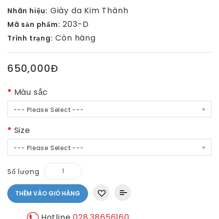
Giày da Kim Thành
Nhãn hiệu:
203-D
Mã sản phẩm:
Còn hàng
Trình trạng:
650,000Đ
Màu sắc
--- Please Select ---
Size
--- Please Select ---
Số lượng
THÊM VÀO GIỎ HÀNG
Hotline
028.38656160