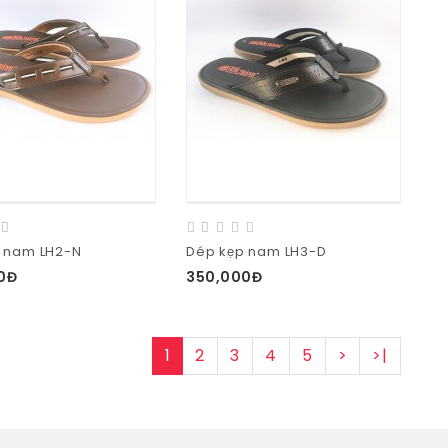
 nam LH2-N
Dép kẹp nam LH3-D
0Đ
350,000Đ
1
2
3
4
5
>
>|