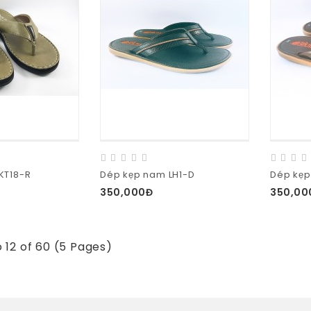
KT18-R
Dép kẹp nam LH1-D
Dép kẹp
350,000Đ
350,00
o 12 of 60 (5 Pages)