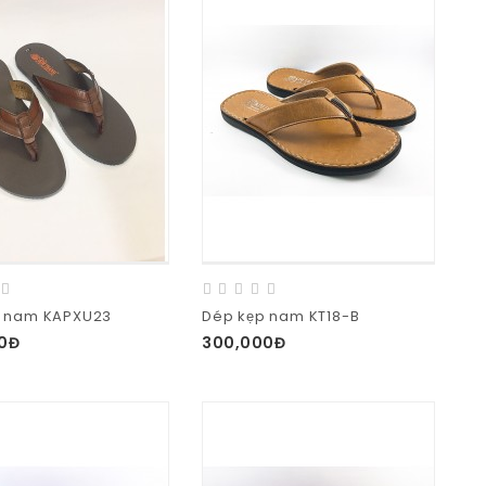
p nam KAPXU23
Dép kẹp nam KT18-B
0Đ
300,000Đ