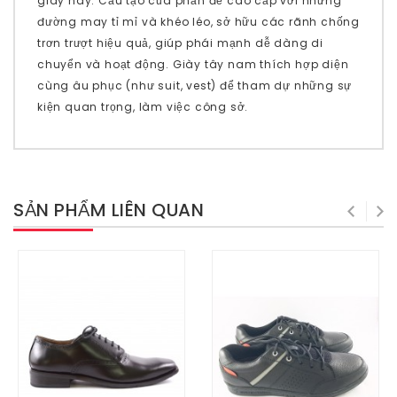
giày này. Cấu tạo của phần đế cao cấp với những
đường may tỉ mỉ và khéo léo, sở hữu các rãnh chống
trơn trượt hiệu quả, giúp phái mạnh dễ dàng di
chuyển và hoạt động. Giày tây nam thích hợp diện
cùng âu phục (như suit, vest) để tham dự những sự
kiện quan trọng, làm việc công sở.
SẢN PHẨM LIÊN QUAN