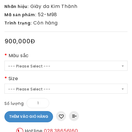
Giày da Kim Thành
Nhãn hiệu:
52-M98
Mã sản phẩm:
Còn hàng
Trình trạng:
900,000Đ
Màu sắc
--- Please Select ---
Size
--- Please Select ---
Số lượng
THÊM VÀO GIỎ HÀNG
Hotline
028.38656160