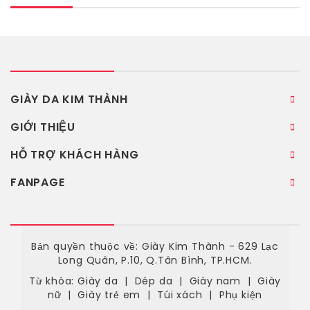
GIÀY DA KIM THÀNH
GIỚI THIỆU
HỖ TRỢ KHÁCH HÀNG
FANPAGE
Bản quyền thuộc về: Giày Kim Thành - 629 Lạc
Long Quân, P.10, Q.Tân Bình, TP.HCM.
Từ khóa:
Giày da
|
Dép da
|
Giày nam
|
Giày
nữ
|
Giày trẻ em
|
Túi xách
|
Phụ kiện