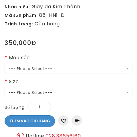
Giày da Kim Thành
Nhãn hiệu:
86-HN1-D
Mã sản phẩm:
Còn hàng
Trình trạng:
350,000Đ
Màu sắc
--- Please Select ---
Size
--- Please Select ---
Số lượng
THÊM VÀO GIỎ HÀNG
Hotline
028.38656160