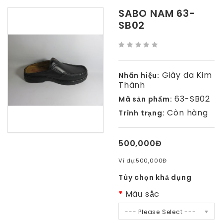
SABO NAM 63-
SB02
Giày da Kim
Nhãn hiệu:
Thành
63-SB02
Mã sản phẩm:
Còn hàng
Trình trạng:
500,000Đ
Ví dụ:
500,000Đ
Tùy chọn khả dụng
Màu sắc
--- Please Select ---