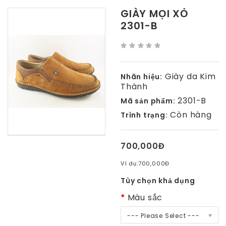
GIÀY MỌI XỎ
2301-B
Giày da Kim
Nhãn hiệu:
Thành
2301-B
Mã sản phẩm:
Còn hàng
Trình trạng:
700,000Đ
Ví dụ:
700,000Đ
Tùy chọn khả dụng
Màu sắc
--- Please Select ---