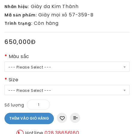
Giày da Kim Thành
Nhãn hiệu:
Giày mọi xỏ 57-359-B
Mã sản phẩm:
Còn hàng
Trình trạng:
650,000Đ
Màu sắc
--- Please Select ---
Size
--- Please Select ---
Số lượng
THÊM VÀO GIỎ HÀNG
Hotline
028.38656160