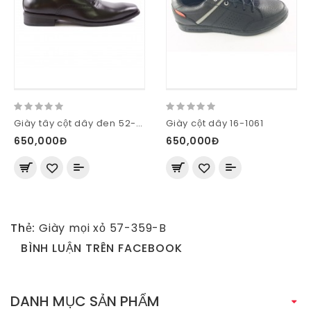
Giày tây cột dây đen 52-M58-D
Giày cột dây 16-1061
650,000Đ
650,000Đ
Thẻ:
Giày mọi xỏ 57-359-B
BÌNH LUẬN TRÊN FACEBOOK
DANH MỤC SẢN PHẨM