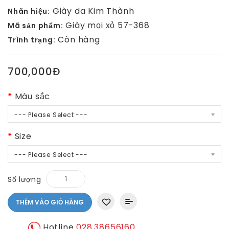
Giày da Kim Thành
Nhãn hiệu:
Giày mọi xỏ 57-368
Mã sản phẩm:
Còn hàng
Trình trạng:
700,000Đ
Màu sắc
--- Please Select ---
Size
--- Please Select ---
Số lượng
THÊM VÀO GIỎ HÀNG
Hotline
028.38656160