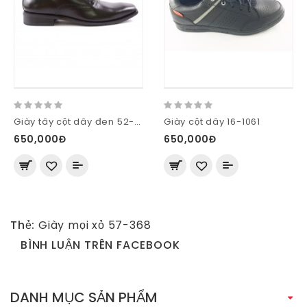
Giày tây cột dây đen 52-M58-D
Giày cột dây 16-1061
650,000Đ
650,000Đ
Thẻ:
Giày mọi xỏ 57-368
BÌNH LUẬN TRÊN FACEBOOK
DANH MỤC SẢN PHẨM