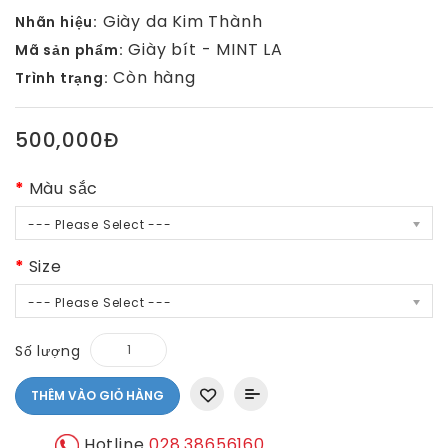
Giày da Kim Thành
Nhãn hiệu:
Giày bít - MINT LA
Mã sản phẩm:
Còn hàng
Trình trạng:
500,000Đ
Màu sắc
--- Please Select ---
Size
--- Please Select ---
Số lượng
THÊM VÀO GIỎ HÀNG
Hotline
028.38656160