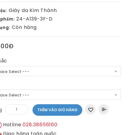
Giày da Kim Thành
ệu:
24-A139-3F-D
 phẩm:
Còn hàng
rạng:
000Đ
sắc
ease Select ---
ease Select ---
g
THÊM VÀO GIỎ HÀNG
Hotline
028.38656160
Giao hàng toàn quốc