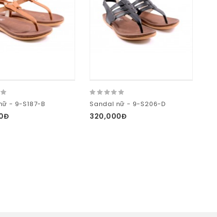
nữ - 9-S187-B
Sandal nữ - 9-S206-D
0Đ
320,000Đ
25