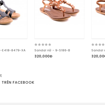
9-E418-8479-XA
Sandal nữ - 9-S186-B
Sandal 
320,000Đ
320,00
t
N TRÊN FACEBOOK