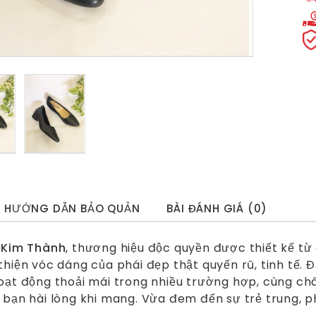
HƯỚNG DẪN BẢO QUẢN
BÀI ĐÁNH GIÁ (0)
t Kim Thành
, thương hiệu độc quyền được thiết kế từ
thiện vóc dáng của phái đẹp thật quyến rũ, tinh tế.
oạt động thoải mái trong nhiều trường hợp, cùng ch
 bạn hài lòng khi mang. Vừa đem đến sự trẻ trung, p