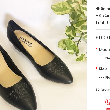
Nhãn hi
Mã sản
Trình t
500,
Màu 
--- Pl
Size
--- Pl
Số lượn