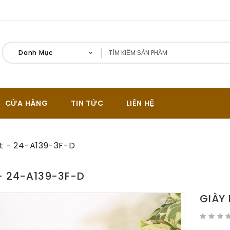
Danh Mục
CỬA HÀNG
TIN TỨC
LIÊN HỆ
ít - 24-A139-3F-D
 - 24-A139-3F-D
GIÀY 