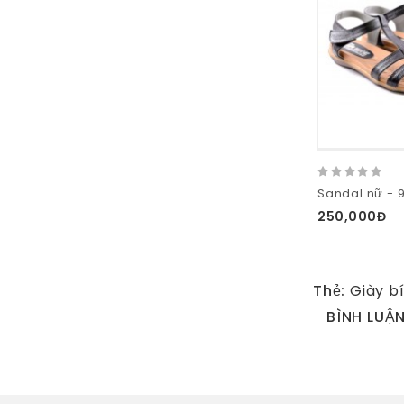
Sandal nữ - 
250,000Đ
Thẻ:
Giày bí
BÌNH LUẬ