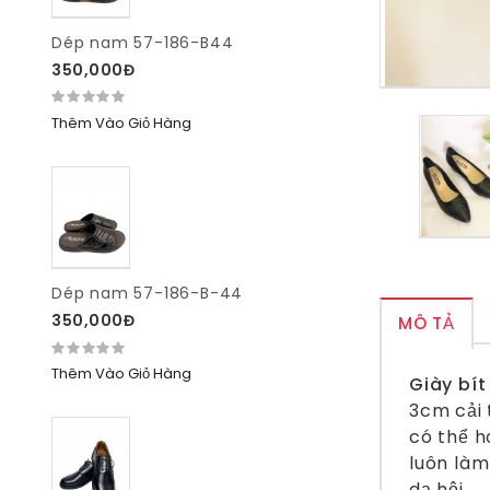
Dép nam 57-186-B44
350,000Đ
Thêm Vào Giỏ Hàng
Dép nam 57-186-B-44
350,000Đ
MÔ TẢ
Thêm Vào Giỏ Hàng
Giày bí
3cm cải 
có thể h
luôn làm
dạ hội.