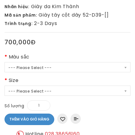
Giày da Kim Thành
Nhãn hiệu:
Giày tây cột dây 52-D39-[]
Mã sản phẩm:
2-3 Days
Trình trạng:
700,000Đ
Màu sắc
--- Please Select ---
Size
--- Please Select ---
Số lượng
THÊM VÀO GIỎ HÀNG
Hotline
028.38656160